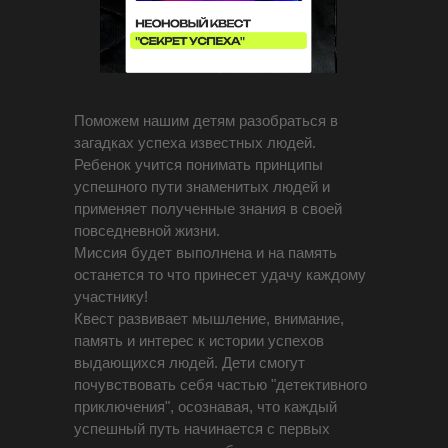
Поможем нашим детям разобраться в
загадках успеха известных людей.
Ребенок учится понимать принципы
успешного пути знаменитых людей и
применяет полученные знания в своей
повседневной жизни.
Миссия будет выполнена и на память
останется то что принесет удачу каждому
участнику!
Квест развивает мышление, внимание,
память и интерес к истории успехов
выдающихся людей. Дети смогут
почувствовать себя частью "детективного
приключения", осознавая, что каждый
успешный путь начинается с первых