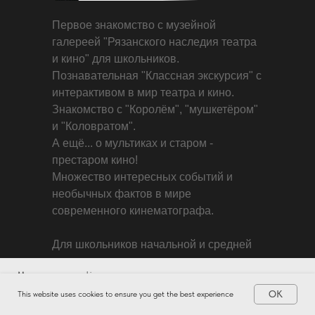
Первое знакомство с музейной
галереей "Рязанского наследия театра
и кино" для школьников.
Познавательная "Классная экскурсия" с
интерактивом в мир театра и кино.
Знакомство с "Королём", "мушкетёром"
и "Коловратом".
А ещё... о мультиках и старом -
престаром кино!
Множество интересных событий и
необычных фактов в мире
современного кинематографа.
Для школьников начальной и средней
школы.
Мы используем cookie.
Группы 20 -35 человек, сопровождение
OK
Подробнее об этом в нашей
Политике в отношении обработки и
OK
This website uses cookies to ensure you get the best experience
бесплатно. Программа с чаепитием ,
защиты персональных данных
продолжительность -1,20 ч. Свободный