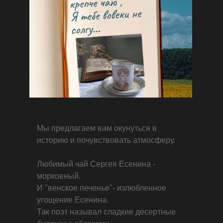
Мы предлагаем вам окунуться в
историю и почувствовать атмосферу.
Любимый чай Сергея Есенина -
морковный.
И "венское печенье"- излюбленное
угощение Есенина.
Так поэт называл сладкие десертные